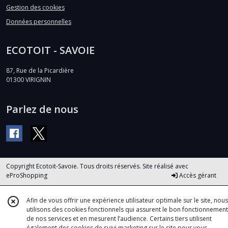
Gestion des cookies
Données personnelles
ECOTOIT - SAVOIE
87, Rue de la Picardière
01300
VIRIGNIN
Parlez de nous
Copyright Ecotoit-Savoie. Tous droits réservés. Site réalisé avec
eProShopping
Accès gérant
Afin de vous offrir une expérience utilisateur optimale sur le site, nous
utilisons des cookies fonctionnels qui assurent le bon fonctionnement
de nos services et en mesurent l’audience. Certains tiers utilisent
également des cookies de suivi marketing sur le site pour vous